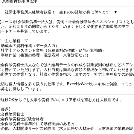
京都府舞鶴市伊佐津
▼ 社労士事務所未経験者歓迎！一生ものの経験が身に付きます ▼
A(エース)社会保険労務士法人は、労働・社会保険諸法令のスペシャリストと
した。昭和２９年の開業から７０年、めまぐるしく変化する労働環境の中で、
パートナーを募集しています。
▽ 主な業務 ▽
・助成金の資料作成（データ入力）
・社労士アシスタント業務（各種資料の作成・給与計算補助）
・事務作業（書類の整理・電話応対・来客対応など）
社会保険労務士法人ならではの給与データの作成や就業規則の修正などのアシ
広く携わていただけます。入社当初は簡単な書類の整理から初めていただきま
務所内での作業となり、社員が作業を指示しますので、社労士事務所での経験
大切な個人情報を多く扱うお仕事です。ExcelやWordのスキルは勿論、コ
応募をお待ちしています。
未経験OKからでも人事や労務でのキャリア形成を望む方は大歓迎です。
【優遇】
社会保険労務士
社会保険労務士試験合格者
社会保険労務士事務所にて勤務実績のある方
その他、人材関連サービス経験者（求人広告や人材紹介、人材派遣の業務経験