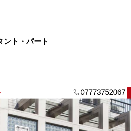
タント・パート
07773752067
人