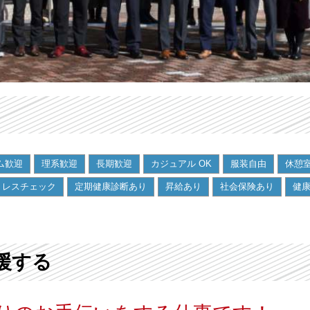
ム歓迎
理系歓迎
長期歓迎
カジュアル OK
服装自由
休憩
トレスチェック
定期健康診断あり
昇給あり
社会保険あり
健
援する