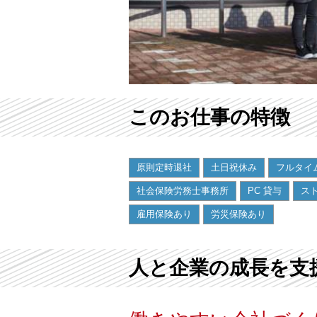
このお仕事の特徴
原則定時退社
土日祝休み
フルタイ
社会保険労務士事務所
PC 貸与
ス
雇用保険あり
労災保険あり
人と企業の成長を支