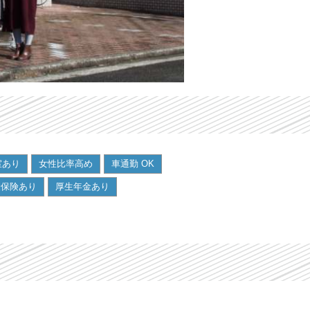
室あり
女性比率高め
車通勤 OK
康保険あり
厚生年金あり